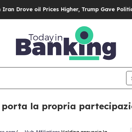
ove oil Prices Higher, Trump Gave Politically C
 porta la propria partecipaz