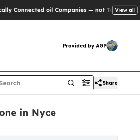
onnected oil Companies — not Taxpayers — the Ch
View all
Provided by AGP
Share
ione in Nyce