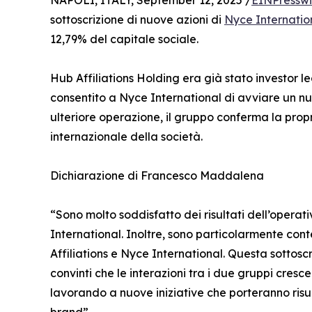
NAPOLI, ITALY, September 12, 2025 /
EINPresswi
sottoscrizione di nuove azioni di
Nyce Internatio
12,79% del capitale sociale.
Hub Affiliations Holding era già stato investor l
consentito a Nyce International di avviare un n
ulteriore operazione, il gruppo conferma la propr
internazionale della società.
Dichiarazione di Francesco Maddalena
“Sono molto soddisfatto dei risultati dell’opera
International. Inoltre, sono particolarmente con
Affiliations e Nyce International. Questa sottosc
convinti che le interazioni tra i due gruppi cres
lavorando a nuove iniziative che porteranno risul