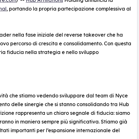
re.com
/ --
Hub Affiliations
Holding annuncia la
nal
, portando la propria partecipazione complessiva al
eader nella fase iniziale del reverse takeover che ha
uovo percorso di crescita e consolidamento. Con questa
ia fiducia nella strategia e nello sviluppo
tività che stiamo vedendo sviluppare dal team di Nyce
tento delle sinergie che si stanno consolidando tra Hub
rizione rappresenta un chiaro segnale di fiducia: siamo
ceranno in maniera sempre più significativa. Stiamo già
tati importanti per l’espansione internazionale del