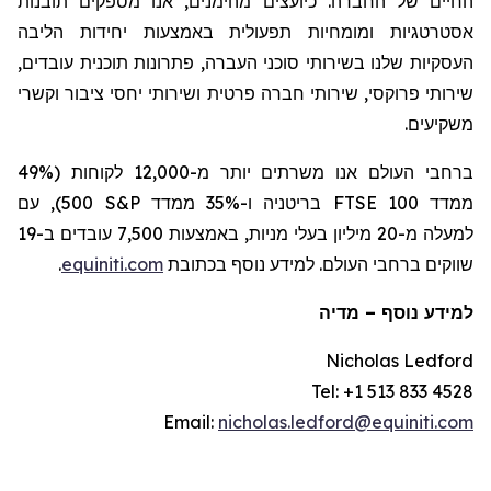
תובנות
מספקים
אנו
,
מהימנים
כיועצים
.
החברה
של
החיים
אסטרטגיות
ומומחיות
תפעולית
באמצעות
יחידות
הליבה
,
עובדים
תוכנית
פתרונות
,
העברה
סוכני
בשירותי
שלנו
העסקיות
וקשרי
יחסי ציבור
ושירותי
פרטית
חברה
שירותי
,
פרוקסי
שירותי
.
משקיעים
ברחבי
העולם
אנו
משרתים
יותר
מ-12,000 לקוחות (49%
עם
500),
S&P
ממדד
ו-35%
בריטניה
FTSE 100
ממדד
ב-19
עובדים
7,500
באמצעות
,
מניות
בעלי
מיליון
מ-20
למעלה
.
equiniti.com
בכתובת
נוסף
למידע
.
העולם
ברחבי
שווקים
מדיה
–
למידע נוסף
Nicholas Ledford
Tel: +1 513 833 4528
Email:
nicholas.ledford@equiniti.com