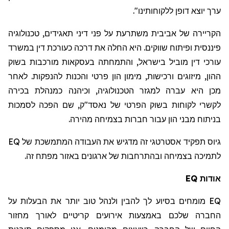
".
ללקוחותינו
דופן
יוצא
ערך
טכנולוגיה
,
תאגידים
דיני
פני
על
משתרעת
אביבית
של
הקריירה
במשרד
דין
כעורכת
דרכה
את
החלה
היא
.
שווקים
ופיתוח
פיננסית
בשוק
מורכבות
בעסקאות
והתמחתה
,
בישראל
מוביל
דין
עורכי
לאחר
.
להנפקות
והכנות
פרטי
הון
מימון
,
ורכישות
מיזוגים
,
ההון
בכירה
כמנהלת
וכיהנה
,
הטכנולוגיה
למגזר
עברה
היא
מכן
לסמכות
הפכה
שם
,
נאסד"ק
של
הפרטי
בשוק
לקוחות
לקשרי
.
מהירה
בצמיחה
חברות
עבור
הון
מבני
בניתוח
גיוס
תפקיד
אסטרטגי
זה
מדגיש
את
העבודה
המתמשכת
של EQ
.
זה
מפתח
באזור
ארגונים
של
ובהתרחבות
בצמיחה
לתמיכה
EQ
אודות
על
הבעלות
את
יותר
טוב
ולנהל
להבין
לך
בסיוע
מומחים
EQ
החברה
שלכם
באמצעות
אירועים
קריטיים
לאורך
מחזור