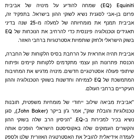
אביבית
של
מינויה
על
להודיע
שמחה
)
EQ
(
Equiniti
,
זה
בתפקיד
.
בישראל
ההון
לסגנית נשיא לשוקי
בן-אבי
פרזם
אביבית
תמנף
את
מומחיותה
של
למעלה
מ-25
שנה
בדיני
תאגידים
וטכנולוגיה
פיננסית
כדי
להרחיב
את
הנוכחות
של EQ
.
האזור
ברחבי
אסטרטגיות
שותפויות
ולחזק
הישראלי
בשוק
,
החברה
של
הלקוחות
בסיס
הרחבת
על
אחראית
תהיה
אביבית
הכנסת
פתרונות
הון
עצמי
מתקדמים
ללקוחות
קיימים
ופיתוח
המחויבות
את
מדגיש
מינויה
.
חדשים
אסטרטגיים
פעולה
שיתופי
המתמשכת
של EQ
לצמיחה
וחדשנות
בשווקי
הטכנולוגיה
וההון
.
העולם
ברחבי
העיקריים
תובנות
משפטית,
מומחיות
של
ייחודי
שילוב
מביאה
אביבית
"
סגן
,
)
John Baker
(
בייקר
ג'ון
אמר
",
שוק
והובלת
טכנולוגיות
נשיא
בכיר
למכירות
ב-EQ. "
הניסיון
הרב
שלה
בשוקי
ההון
והקשרים
העמוקים
שלה
באקוסיסטם
הישראלי
הופכים
אותה
לעמדה
אידיאלית
להוביל
את
האסטרטגיה
האזורית
שלנו
ולספק